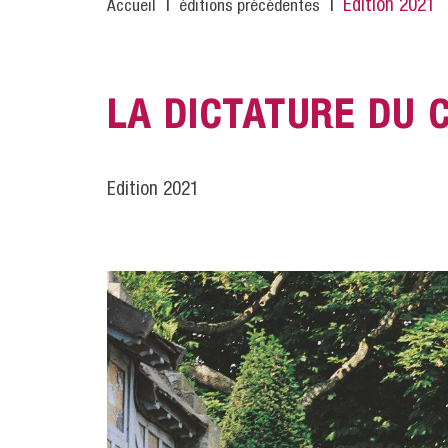
Fil
Edition 2021
Accueil
éditions précédentes
d'Ariane
LA DICTATURE DU
Edition 2021