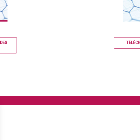
 DES
TÉLÉC