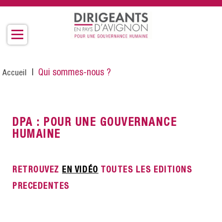
Aller
au
contenu
principal
Fil
Qui sommes-nous ?
Accueil
d'Ariane
DPA : POUR UNE GOUVERNANCE
HUMAINE
RETROUVEZ
EN VIDÉO
TOUTES LES EDITIONS
PRECEDENTES