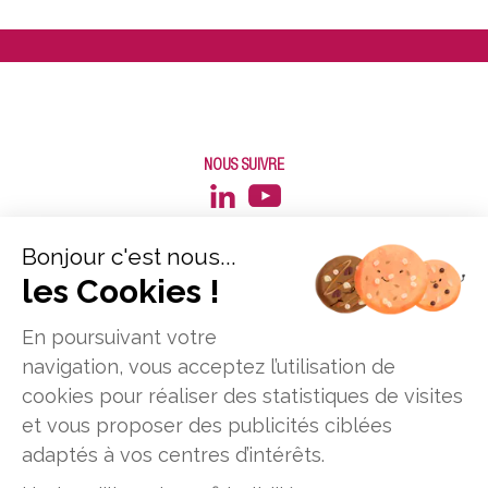
NOUS SUIVRE
Bonjour c'est nous...
les Cookies !
En poursuivant votre
navigation, vous acceptez l’utilisation de
cookies pour réaliser des statistiques de visites
et vous proposer des publicités ciblées
Données personnelles
Mentions légales
adaptés à vos centres d’intérêts.
Plan du site
Offres d'emploi