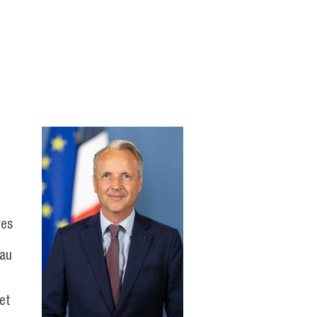
res
 au
et