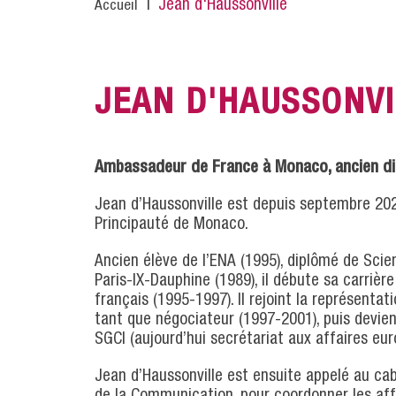
Fil
Jean d'Haussonville
Accueil
d'Ariane
JEAN D'HAUSSONVI
Ambassadeur de France à Monaco, ancien di
Jean d’Haussonville est depuis septembre 20
Principauté de Monaco.
Ancien élève de l’ENA (1995), diplômé de Scie
Paris-IX-Dauphine (1989), il débute sa carrièr
français (1995-1997). Il rejoint la représent
tant que négociateur (1997-2001), puis devie
SGCI (aujourd’hui secrétariat aux affaires eu
Jean d’Haussonville est ensuite appelé au ca
de la Communication, pour coordonner les aff