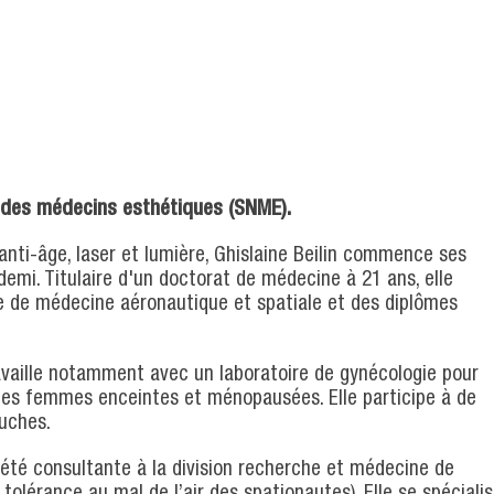
l des médecins esthétiques (SNME).
nti-âge, laser et lumière, Ghislaine Beilin commence ses
emi. Titulaire d'un doctorat de médecine à 21 ans, elle
re de médecine aéronautique et spatiale et des diplômes
ravaille notamment avec un laboratoire de gynécologie pour
les femmes enceintes et ménopausées. Elle participe à de
ouches.
 été consultante à la division recherche et médecine de
e tolérance au mal de l’air des spationautes). Elle se spéciali