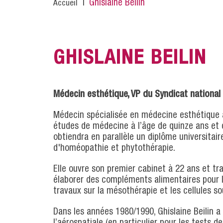
Fil
Ghislaine Beilin
Accueil
d'Ariane
GHISLAINE BEILIN
Médecin esthétique, VP du Syndicat nationa
Médecin spécialisée en médecine esthétique a
études de médecine à l’âge de quinze ans et d
obtiendra en parallèle un diplôme universitai
d'homéopathie et phytothérapie.
Elle ouvre son premier cabinet à 22 ans et t
élaborer des compléments alimentaires pour 
travaux sur la mésothérapie et les cellules s
Dans les années 1980/1990, Ghislaine Beilin a
l’aérospatiale (en particulier pour les tests d