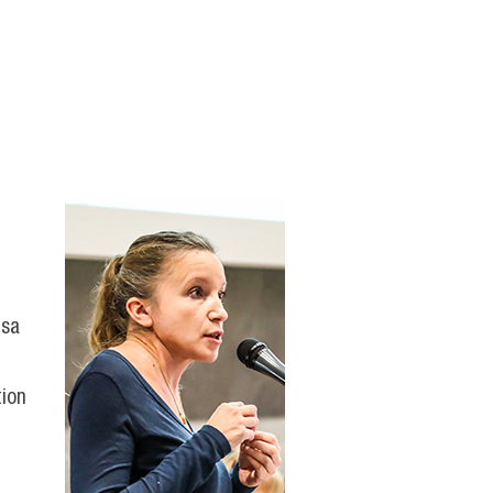
 sa
tion