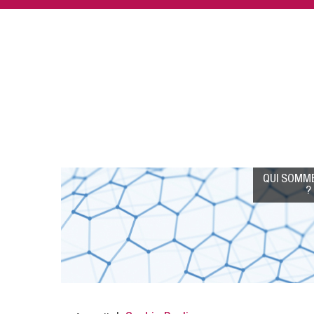
Aller
au
contenu
principal
Navigation
QUI SOMM
?
principale